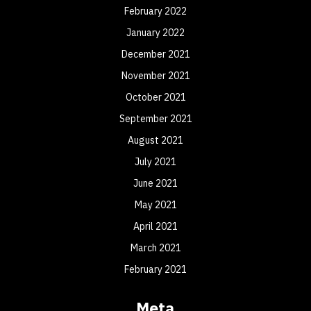
February 2022
January 2022
December 2021
November 2021
October 2021
September 2021
August 2021
July 2021
June 2021
May 2021
April 2021
March 2021
February 2021
Meta