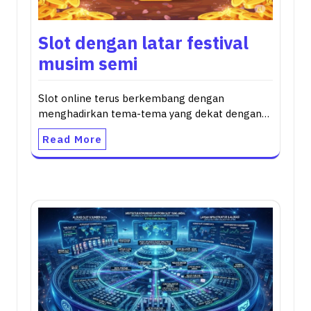
Slot dengan latar festival
musim semi
Slot online terus berkembang dengan
menghadirkan tema-tema yang dekat dengan…
Read More