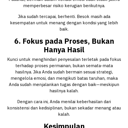
memperbesar risiko kerugian berikutnya.
Jika sudah tercapai, berhenti. Besok masih ada
kesempatan untuk menang dengan kondisi yang lebih
baik.
6.
Fokus pada Proses, Bukan
Hanya Hasil
Kunci untuk menghindari penyesalan terletak pada fokus
terhadap proses permainan, bukan semata-mata
hasilnya. Jika Anda sudah bermain sesuai strategi,
mengelola emosi, dan mengikuti batas taruhan, maka
Anda sudah menjalankan tugas dengan baik—meskipun
hasilnya kalah.
Dengan cara ini, Anda menilai keberhasilan dari
konsistensi dan kedisiplinan, bukan sekadar menang atau
kalah.
Kesimpulan