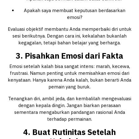
Apakah saya membuat keputusan berdasarkan
emosi?
Evaluasi objektif membantu Anda memperbaiki diri untuk
sesi berikutnya. Dengan cara ini, kekalahan bukanlah
kegagalan, tetapi bahan belajar yang berharga.
3.
Pisahkan Emosi dari Fakta
Emosi setelah kalah bisa sangat intens: marah, kecewa,
frustrasi. Namun penting untuk memisahkan emosi dari
kenyataan. Hanya karena Anda kalah, bukan berarti Anda
pemain yang buruk.
Tenangkan diri, ambil jeda, dan kembalilah mengevaluasi
dengan kepala dingin. Jangan biarkan perasaan
sementara mengaburkan pandangan rasional Anda
terhadap permainan.
4.
Buat Rutinitas Setelah