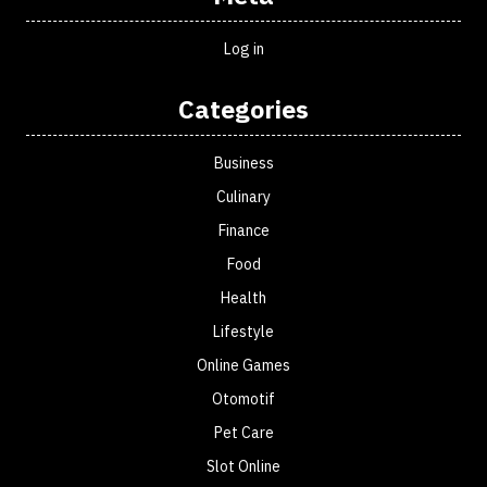
Log in
Categories
Business
Culinary
Finance
Food
Health
Lifestyle
Online Games
Otomotif
Pet Care
Slot Online