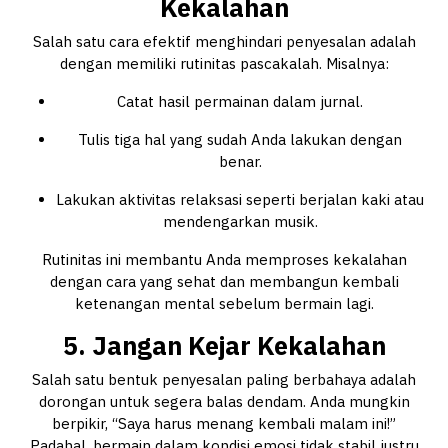
Kekalahan
Salah satu cara efektif menghindari penyesalan adalah
dengan memiliki rutinitas pascakalah. Misalnya:
Catat hasil permainan dalam jurnal.
Tulis tiga hal yang sudah Anda lakukan dengan
benar.
Lakukan aktivitas relaksasi seperti berjalan kaki atau
mendengarkan musik.
Rutinitas ini membantu Anda memproses kekalahan
dengan cara yang sehat dan membangun kembali
ketenangan mental sebelum bermain lagi.
5.
Jangan Kejar Kekalahan
Salah satu bentuk penyesalan paling berbahaya adalah
dorongan untuk segera balas dendam. Anda mungkin
berpikir, “Saya harus menang kembali malam ini!”
Padahal, bermain dalam kondisi emosi tidak stabil justru