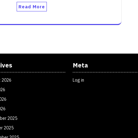
Read More
ives
Meta
t 2026
Log in
026
026
026
ber 2025
er 2025
mber 2025