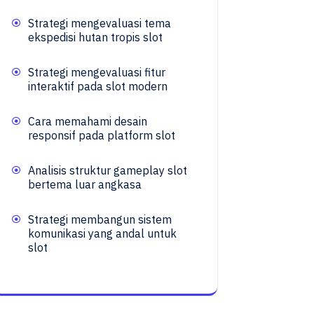
Strategi mengevaluasi tema
ekspedisi hutan tropis slot
Strategi mengevaluasi fitur
interaktif pada slot modern
Cara memahami desain
responsif pada platform slot
Analisis struktur gameplay slot
bertema luar angkasa
Strategi membangun sistem
komunikasi yang andal untuk
slot