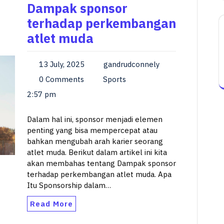
Dampak sponsor
terhadap perkembangan
atlet muda
13 July, 2025
gandrudconnely
0 Comments
Sports
2:57 pm
Dalam hal ini, sponsor menjadi elemen
penting yang bisa mempercepat atau
bahkan mengubah arah karier seorang
atlet muda. Berikut dalam artikel ini kita
akan membahas tentang Dampak sponsor
terhadap perkembangan atlet muda. Apa
Itu Sponsorship dalam…
Read More