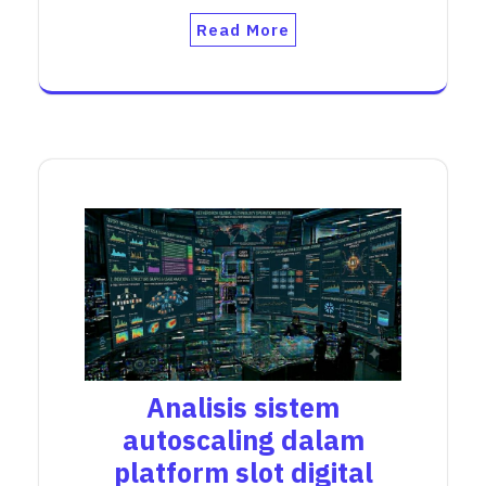
Read More
Analisis sistem
autoscaling dalam
platform slot digital