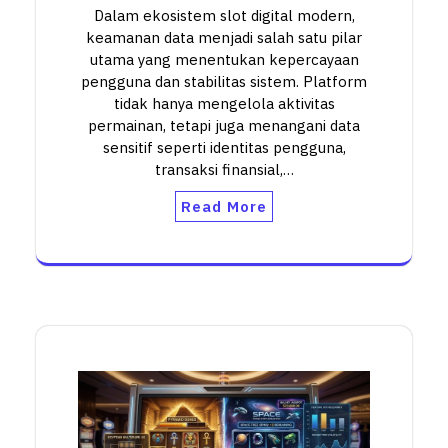
Dalam ekosistem slot digital modern,
keamanan data menjadi salah satu pilar
utama yang menentukan kepercayaan
pengguna dan stabilitas sistem. Platform
tidak hanya mengelola aktivitas
permainan, tetapi juga menangani data
sensitif seperti identitas pengguna,
transaksi finansial,…
Read More