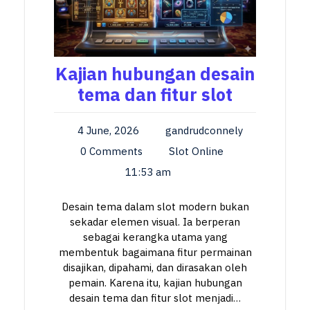
Kajian hubungan desain
tema dan fitur slot
4 June, 2026
gandrudconnely
0 Comments
Slot Online
11:53 am
Desain tema dalam slot modern bukan
sekadar elemen visual. Ia berperan
sebagai kerangka utama yang
membentuk bagaimana fitur permainan
disajikan, dipahami, dan dirasakan oleh
pemain. Karena itu, kajian hubungan
desain tema dan fitur slot menjadi…