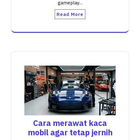
gameplay…
Read More
Cara merawat kaca
mobil agar tetap jernih