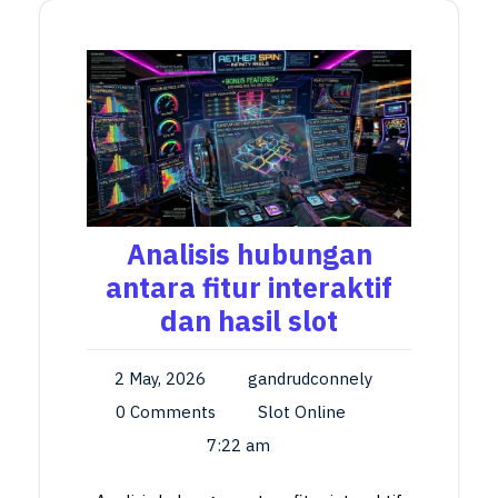
Analisis hubungan
antara fitur interaktif
dan hasil slot
2 May, 2026
gandrudconnely
0 Comments
Slot Online
7:22 am