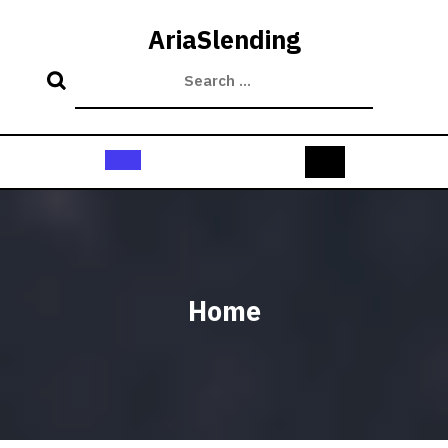
Skip
to
AriaSlending
content
Open
Button
Home