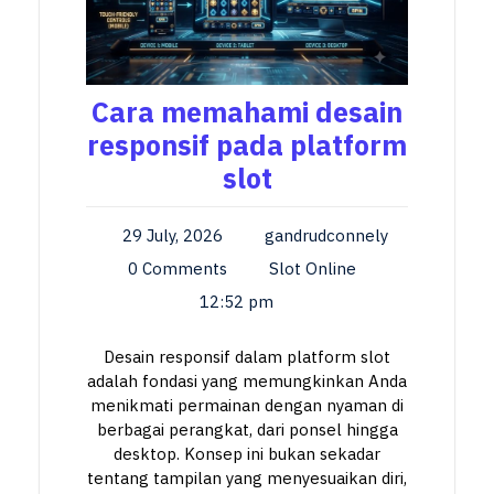
Cara memahami desain
responsif pada platform
slot
29 July, 2026
gandrudconnely
0 Comments
Slot Online
12:52 pm
Desain responsif dalam platform slot
adalah fondasi yang memungkinkan Anda
menikmati permainan dengan nyaman di
berbagai perangkat, dari ponsel hingga
desktop. Konsep ini bukan sekadar
tentang tampilan yang menyesuaikan diri,