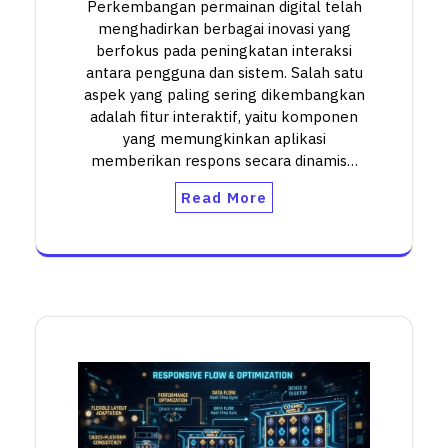
Perkembangan permainan digital telah
menghadirkan berbagai inovasi yang
berfokus pada peningkatan interaksi
antara pengguna dan sistem. Salah satu
aspek yang paling sering dikembangkan
adalah fitur interaktif, yaitu komponen
yang memungkinkan aplikasi
memberikan respons secara dinamis…
Read More