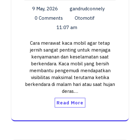
9 May, 2026
gandrudconnely
0 Comments
Otomotif
11:07 am
Cara merawat kaca mobil agar tetap
jernih sangat penting untuk menjaga
kenyamanan dan keselamatan saat
berkendara. Kaca mobil yang bersih
membantu pengemudi mendapatkan
visibilitas maksimal terutama ketika
berkendara di malam hari atau saat hujan
deras.…
Read More