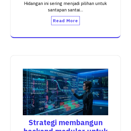
Hidangan ini sering menjadi pilihan untuk
santapan santai…
Read More
Strategi membangun