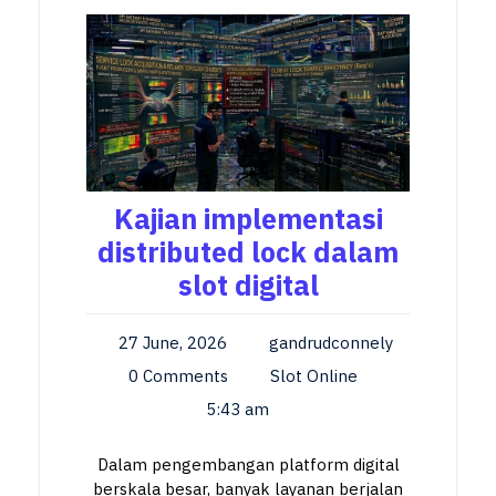
Kajian implementasi
distributed lock dalam
slot digital
27 June, 2026
gandrudconnely
0 Comments
Slot Online
5:43 am
Dalam pengembangan platform digital
berskala besar, banyak layanan berjalan