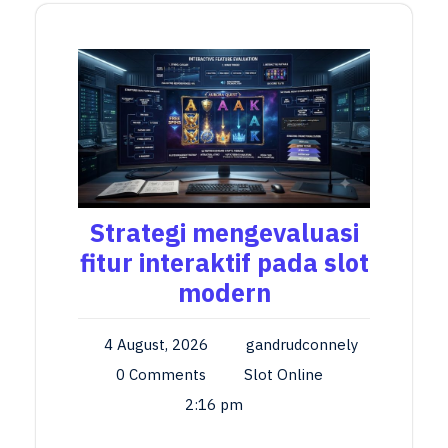
Strategi mengevaluasi
fitur interaktif pada slot
modern
4 August, 2026
gandrudconnely
0 Comments
Slot Online
2:16 pm