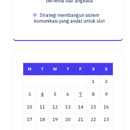
bertema luar angkasa
Strategi membangun sistem
komunikasi yang andal untuk slot
M
T
W
T
F
S
S
1
2
3
4
5
6
7
8
9
10
11
12
13
14
15
16
17
18
19
20
21
22
23