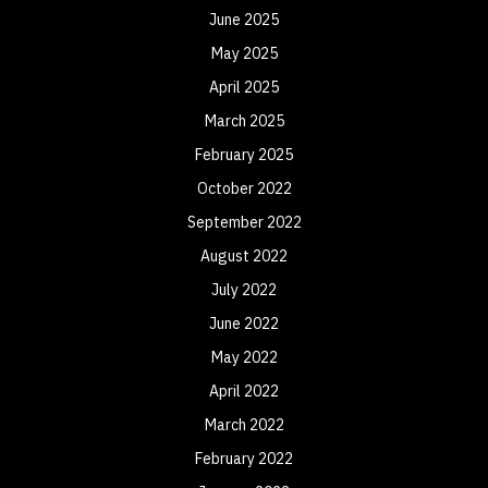
June 2025
May 2025
April 2025
March 2025
February 2025
October 2022
September 2022
August 2022
July 2022
June 2022
May 2022
April 2022
March 2022
February 2022