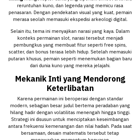
reruntuhan kuno, dan legenda yang memicu rasa
penasaran. Dengan pendekatan visual yang kuat, pemain
merasa seolah memasuki ekspedisi arkeologi digital.
Selain itu, tema ini menyajikan narasi yang kaya. Dalam
konteks permainan slot, narasi tersebut menjadi
pembungkus yang membuat fitur seperti free spins,
scatter, dan bonus terasa lebih hidup. Setelah memasuki
putaran khusus, pemain seperti menemukan bagian baru
dari dunia kuno yang mereka jelajahi.
Mekanik Inti yang Mendorong
Keterlibatan
Karena permainan ini beroperasi dengan standar
modern, sebagian besar judul bertema peradaban yang
hilang hadir dengan volatilitas menengah hingga tinggi.
Strategi ini disusun untuk menciptakan keseimbangan
antara frekuensi kemenangan dan nilai hadiah. Pada saat
bersamaan, desain matematis tersebut tetap
menawarkan momentum kepuasan.