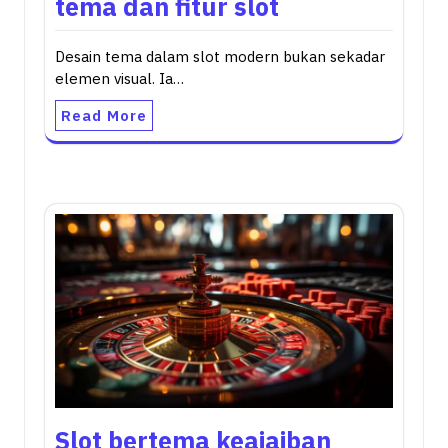
tema dan fitur slot
Desain tema dalam slot modern bukan sekadar
elemen visual. Ia…
Read More
Slot bertema keajaiban