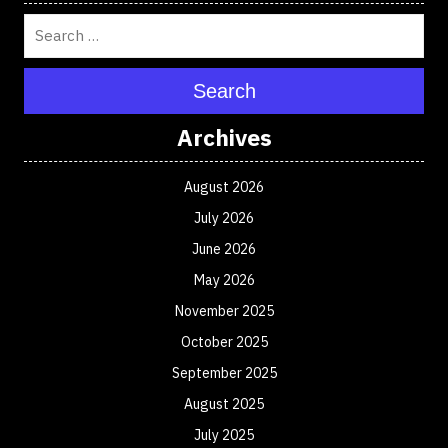
Search
Archives
August 2026
July 2026
June 2026
May 2026
November 2025
October 2025
September 2025
August 2025
July 2025