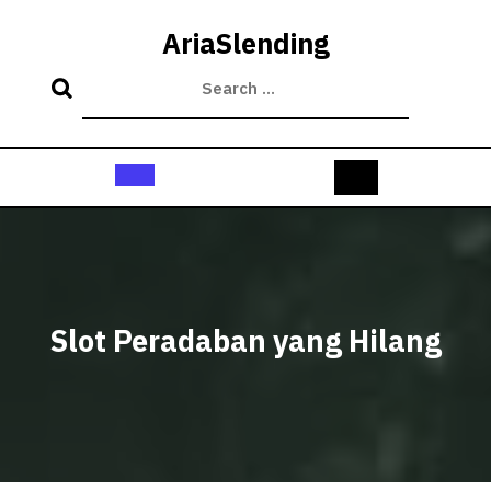
Skip
to
AriaSlending
content
Open
Button
Slot Peradaban yang Hilang