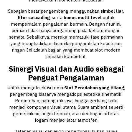
Sebagian besar pengembang menggunakan
simbol liar
,
fitur cascading
, serta
bonus multi-level
untuk
memperdalam pengalaman bermain. Dengan fitur ini,
pemain tidak hanya bergantung pada keberuntungan
semata. Sebaliknya, mereka memasuki fase permainan
yang menghadirkan dinamika pengambilan keputusan
ringan. Ini adalah bagian yang membuat slot modern
semakin kompetitif.
Sinergi Visual dan Audio sebagai
Penguat Pengalaman
Untuk mengeksekusi tema
Slot Peradaban yang Hilang
,
pengembang biasanya mengadopsi estetika sinematik.
Reruntuhan, patung raksasa, hingga gerbang batu
menjadi komponen visual utama. Suara ambient seperti
gemericik air, angin lembah, atau dentingan artefak
logam menjadi latar atmosfer.
Tatanan visual dan audio ini berfungsi bukan hanya