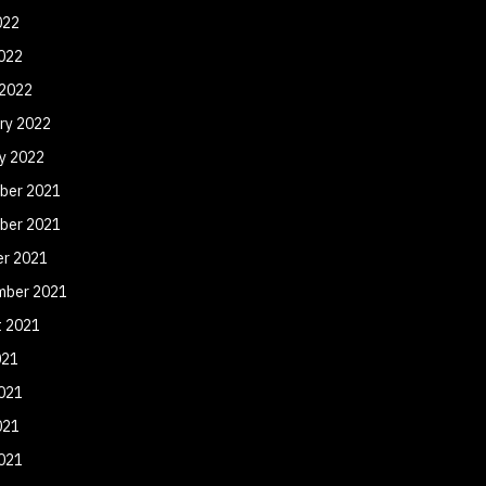
022
2022
 2022
ry 2022
y 2022
ber 2021
ber 2021
er 2021
mber 2021
t 2021
021
021
021
2021