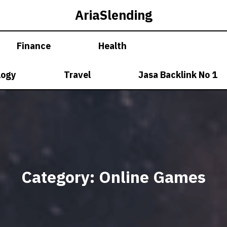
AriaSlending
Finance
Health
logy
Travel
Jasa Backlink No 1
Category:
Online Games