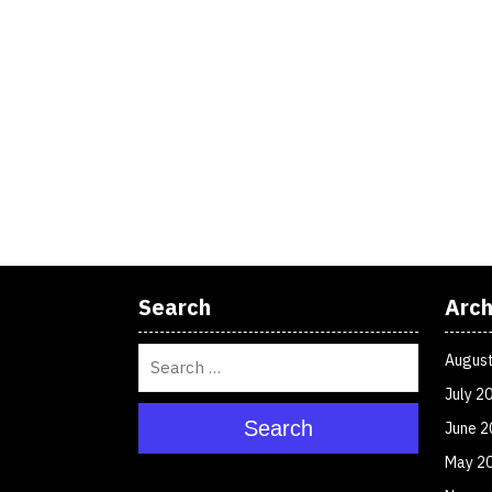
Search
Arch
Augus
July 2
Search
June 2
May 2