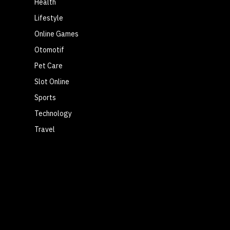
Health
Lifestyle
Online Games
Otomotif
Pet Care
Slot Online
Sports
Technology
Travel