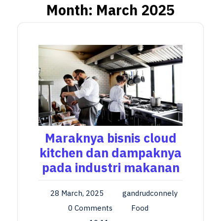
Month:
March 2025
Maraknya bisnis cloud
kitchen dan dampaknya
pada industri makanan
28 March, 2025
gandrudconnely
0 Comments
Food