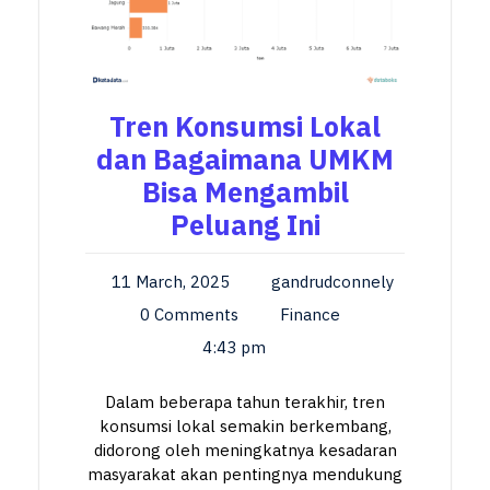
Tren Konsumsi Lokal
dan Bagaimana UMKM
Bisa Mengambil
Peluang Ini
11 March, 2025
gandrudconnely
0 Comments
Finance
4:43 pm
Dalam beberapa tahun terakhir, tren
konsumsi lokal semakin berkembang,
didorong oleh meningkatnya kesadaran
masyarakat akan pentingnya mendukung