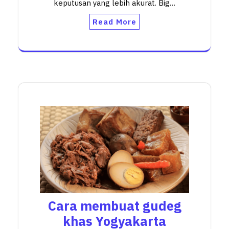
keputusan yang lebih akurat. Big…
Read More
Cara membuat gudeg
khas Yogyakarta