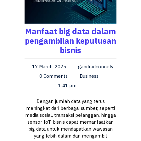
Manfaat big data dalam
pengambilan keputusan
bisnis
17 March, 2025
gandrudconnely
0 Comments
Business
1:41 pm
Dengan jumlah data yang terus
meningkat dari berbagai sumber, seperti
media sosial, transaksi pelanggan, hingga
sensor IoT, bisnis dapat memanfaatkan
big data untuk mendapatkan wawasan
yang lebih dalam dan mengambil