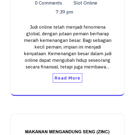
0 Comments
Slot Online
7:39 pm
Judi online telah menjadi fenomena
global, dengan jutaan pemain berharap
meraih kemenangan besar. Bagi sebagian
kecil pemain, impian ini menjadi
kenyataan. Kemenangan besar dalam judi
online dapat mengubah hidup seseorang
secara finansial, tetapi juga membawa…
Read More