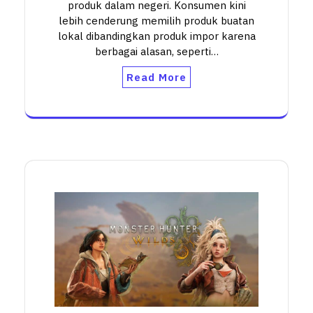
produk dalam negeri. Konsumen kini
lebih cenderung memilih produk buatan
lokal dibandingkan produk impor karena
berbagai alasan, seperti…
Read More