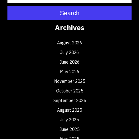
Search
Archives
August 2026
July 2026
June 2026
May 2026
November 2025
October 2025
September 2025
August 2025
July 2025
June 2025
May 2025