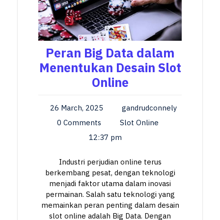
Peran Big Data dalam
Menentukan Desain Slot
Online
26 March, 2025
gandrudconnely
0 Comments
Slot Online
12:37 pm
Industri perjudian online terus
berkembang pesat, dengan teknologi
menjadi faktor utama dalam inovasi
permainan. Salah satu teknologi yang
memainkan peran penting dalam desain
slot online adalah Big Data. Dengan