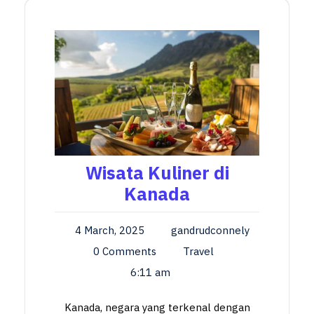
Wisata Kuliner di
Kanada
4 March, 2025
gandrudconnely
0 Comments
Travel
6:11 am
Kanada, negara yang terkenal dengan