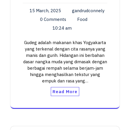
15 March, 2025
gandrudconnely
0 Comments
Food
10:24 am
Gudeg adalah makanan khas Yogyakarta
yang terkenal dengan cita rasanya yang
manis dan gurih. Hidangan ini berbahan
dasar nangka muda yang dimasak dengan
berbagai rempah selama berjam-jam
hingga menghasilkan tekstur yang
empuk dan rasa yang…
Read More