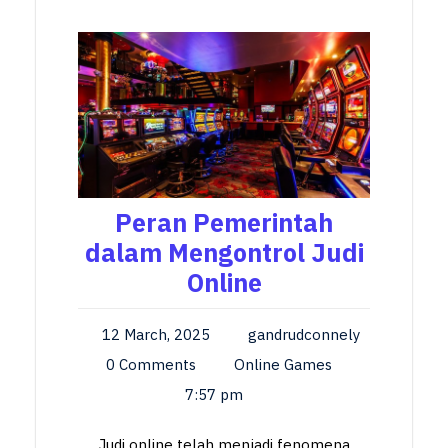
Peran Pemerintah
dalam Mengontrol Judi
Online
12 March, 2025
gandrudconnely
0 Comments
Online Games
7:57 pm
Judi online telah menjadi fenomena