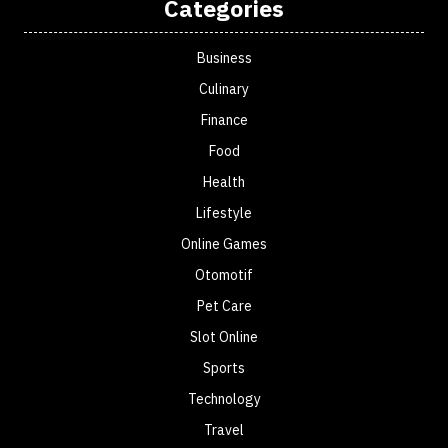
Categories
Business
Culinary
Finance
Food
Health
Lifestyle
Online Games
Otomotif
Pet Care
Slot Online
Sports
Technology
Travel