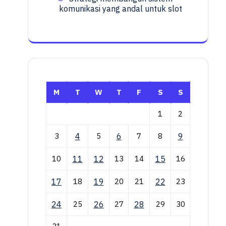
komunikasi yang andal untuk slot
M
T
W
T
F
S
S
1
2
3
4
5
6
7
8
9
10
11
12
13
14
15
16
17
18
19
20
21
22
23
24
25
26
27
28
29
30