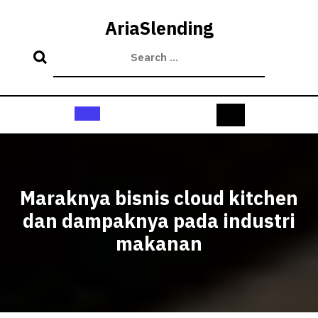
Skip
to
AriaSlending
content
Open
Button
Maraknya bisnis cloud kitchen
dan dampaknya pada industri
makanan