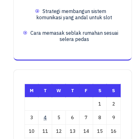
Strategi membangun sistem
komunikasi yang andal untuk slot
Cara memasak seblak rumahan sesuai
selera pedas
M
T
W
T
F
S
S
1
2
3
4
5
6
7
8
9
10
11
12
13
14
15
16