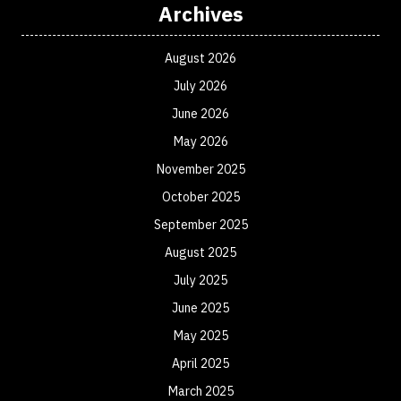
Archives
August 2026
July 2026
June 2026
May 2026
November 2025
October 2025
September 2025
August 2025
July 2025
June 2025
May 2025
April 2025
March 2025