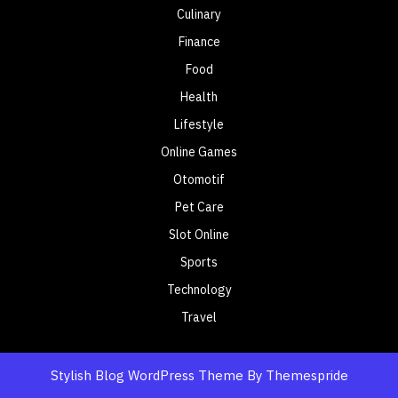
Culinary
Finance
Food
Health
Lifestyle
Online Games
Otomotif
Pet Care
Slot Online
Sports
Technology
Travel
Stylish Blog WordPress Theme
By Themespride