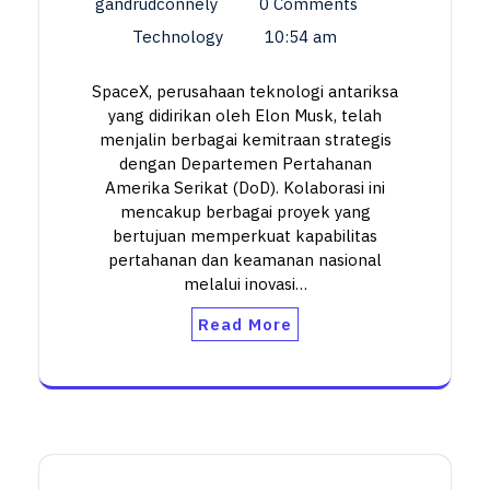
gandrudconnely
0 Comments
Technology
10:54 am
SpaceX, perusahaan teknologi antariksa
yang didirikan oleh Elon Musk, telah
menjalin berbagai kemitraan strategis
dengan Departemen Pertahanan
Amerika Serikat (DoD). Kolaborasi ini
mencakup berbagai proyek yang
bertujuan memperkuat kapabilitas
pertahanan dan keamanan nasional
melalui inovasi…
Read More