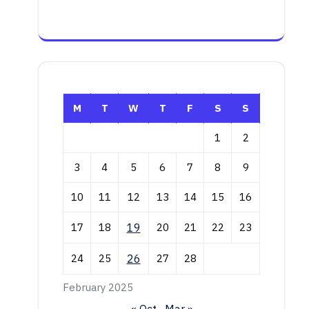
M
T
W
T
F
S
S
1
2
3
4
5
6
7
8
9
10
11
12
13
14
15
16
17
18
19
20
21
22
23
24
25
26
27
28
February 2025