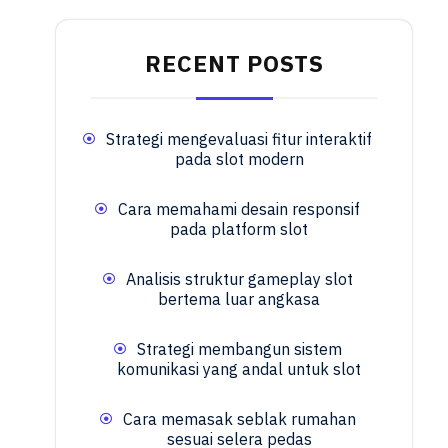
RECENT POSTS
Strategi mengevaluasi fitur interaktif
pada slot modern
Cara memahami desain responsif
pada platform slot
Analisis struktur gameplay slot
bertema luar angkasa
Strategi membangun sistem
komunikasi yang andal untuk slot
Cara memasak seblak rumahan
sesuai selera pedas