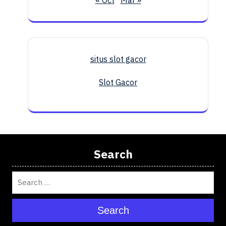
« Oct
Mar »
situs slot gacor
Slot Gacor
Search
Search