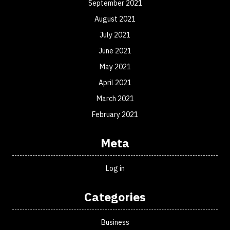
September 2021
August 2021
July 2021
June 2021
May 2021
April 2021
March 2021
February 2021
Meta
Log in
Categories
Business