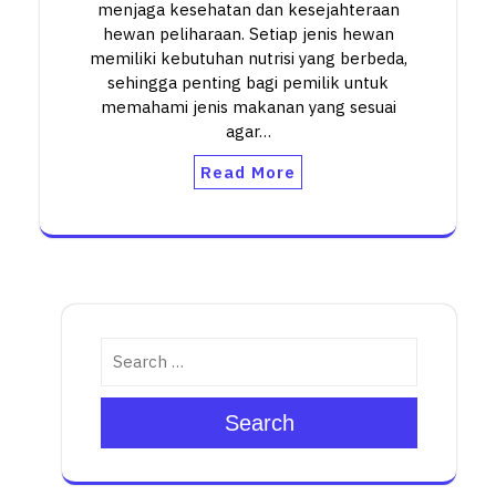
menjaga kesehatan dan kesejahteraan
hewan peliharaan. Setiap jenis hewan
memiliki kebutuhan nutrisi yang berbeda,
sehingga penting bagi pemilik untuk
memahami jenis makanan yang sesuai
agar…
Read More
Search