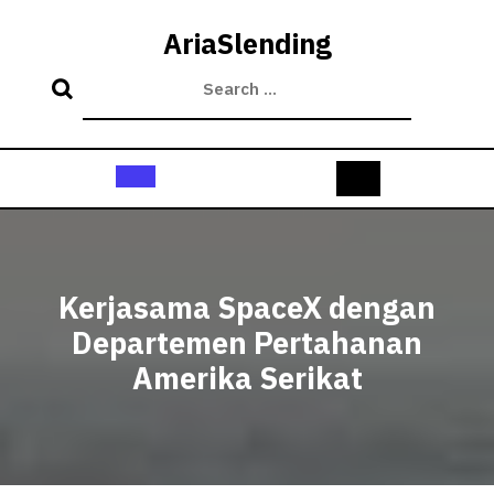
Skip
to
AriaSlending
content
Open
Button
Kerjasama SpaceX dengan
Departemen Pertahanan
Amerika Serikat