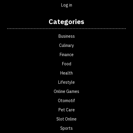
Log in
Categories
Business
Culinary
Finance
Food
Health
Lifestyle
Online Games
Otomotif
Pet Care
Slot Online
Sports