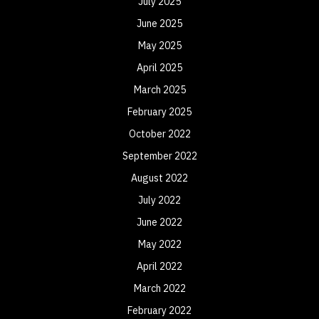
July 2025
June 2025
May 2025
April 2025
March 2025
February 2025
October 2022
September 2022
August 2022
July 2022
June 2022
May 2022
April 2022
March 2022
February 2022