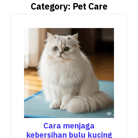
Category:
Pet Care
Cara menjaga
kebersihan bulu kucing