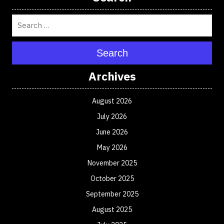
Search
Archives
August 2026
July 2026
June 2026
May 2026
November 2025
October 2025
September 2025
August 2025