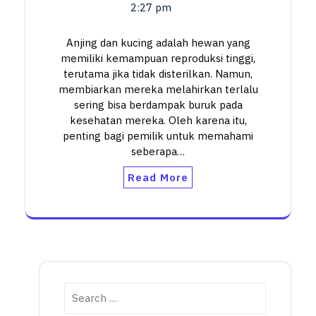
2:27 pm
Anjing dan kucing adalah hewan yang
memiliki kemampuan reproduksi tinggi,
terutama jika tidak disterilkan. Namun,
membiarkan mereka melahirkan terlalu
sering bisa berdampak buruk pada
kesehatan mereka. Oleh karena itu,
penting bagi pemilik untuk memahami
seberapa…
Read More