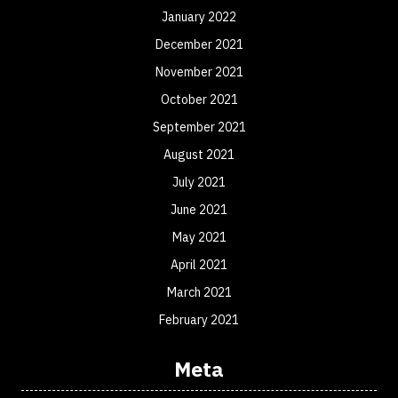
January 2022
December 2021
November 2021
October 2021
September 2021
August 2021
July 2021
June 2021
May 2021
April 2021
March 2021
February 2021
Meta