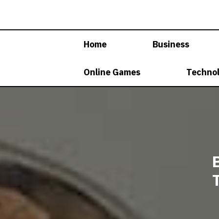
Skip
to
content
Home
Business
Online Games
Techno