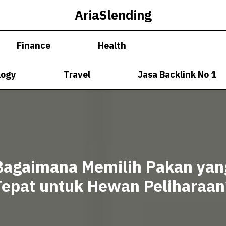
AriaSlending
Finance
Health
logy
Travel
Jasa Backlink No 1
Bagaimana Memilih Pakan yan
Tepat untuk Hewan Peliharaan