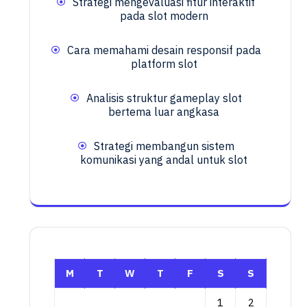
Strategi mengevaluasi fitur interaktif
pada slot modern
Cara memahami desain responsif pada
platform slot
Analisis struktur gameplay slot
bertema luar angkasa
Strategi membangun sistem
komunikasi yang andal untuk slot
M
T
W
T
F
S
S
1
2