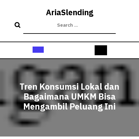
Skip
to
AriaSlending
content
Open
Button
Tren Konsumsi Lokal dan
Bagaimana UMKM Bisa
Mengambil Peluang Ini