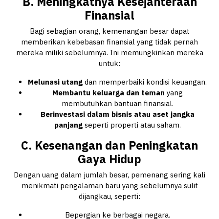
B. Meningkatnya Kesejahteraan
Finansial
Bagi sebagian orang, kemenangan besar dapat
memberikan kebebasan finansial yang tidak pernah
mereka miliki sebelumnya. Ini memungkinkan mereka
untuk:
Melunasi utang
dan memperbaiki kondisi keuangan.
Membantu keluarga dan teman
yang
membutuhkan bantuan finansial.
Berinvestasi dalam bisnis atau aset jangka
panjang
seperti properti atau saham.
C. Kesenangan dan Peningkatan
Gaya Hidup
Dengan uang dalam jumlah besar, pemenang sering kali
menikmati pengalaman baru yang sebelumnya sulit
dijangkau, seperti:
Bepergian ke berbagai negara.