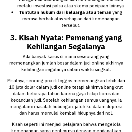
melalui investasi palsu atau skema penipuan lainnya.
Tuntutan hukum dari keluarga atau teman
yang
merasa berhak atas sebagian dari kemenangan
tersebut.
3. Kisah Nyata: Pemenang yang
Kehilangan Segalanya
Ada banyak kasus di mana seseorang yang
memenangkan jumlah besar dalam judi online akhirnya
kehilangan segalanya dalam waktu singkat.
Misalnya, seorang pria di Inggris memenangkan lebih dari
10 juta dolar dalam judi online tetapi akhirnya bangkrut
dalam beberapa tahun karena gaya hidup boros dan
kecanduan judi. Setelah kehilangan semua uangnya, ia
mengalami masalah hubungan, jatuh ke dalam depresi,
dan harus memulai kembali hidupnya dari nol.
Kisah seperti ini menjadi pelajaran bahwa mengelola
kemenangan sama pentingnya dengan mendapatkan