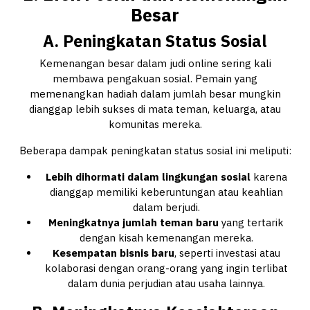
Besar
A. Peningkatan Status Sosial
Kemenangan besar dalam judi online sering kali
membawa pengakuan sosial. Pemain yang
memenangkan hadiah dalam jumlah besar mungkin
dianggap lebih sukses di mata teman, keluarga, atau
komunitas mereka.
Beberapa dampak peningkatan status sosial ini meliputi:
Lebih dihormati dalam lingkungan sosial
karena
dianggap memiliki keberuntungan atau keahlian
dalam berjudi.
Meningkatnya jumlah teman baru
yang tertarik
dengan kisah kemenangan mereka.
Kesempatan bisnis baru
, seperti investasi atau
kolaborasi dengan orang-orang yang ingin terlibat
dalam dunia perjudian atau usaha lainnya.