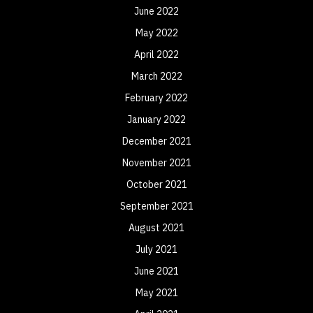
June 2022
May 2022
April 2022
March 2022
February 2022
January 2022
December 2021
November 2021
October 2021
September 2021
August 2021
July 2021
June 2021
May 2021