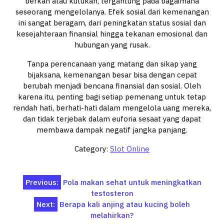
berkah atau kutukan, tergantung pada bagaimana
seseorang mengelolanya. Efek sosial dari kemenangan
ini sangat beragam, dari peningkatan status sosial dan
kesejahteraan finansial hingga tekanan emosional dan
hubungan yang rusak.
Tanpa perencanaan yang matang dan sikap yang
bijaksana, kemenangan besar bisa dengan cepat
berubah menjadi bencana finansial dan sosial. Oleh
karena itu, penting bagi setiap pemenang untuk tetap
rendah hati, berhati-hati dalam mengelola uang mereka,
dan tidak terjebak dalam euforia sesaat yang dapat
membawa dampak negatif jangka panjang.
Category:
Slot Online
Post
Previous:
Pola makan sehat untuk meningkatkan
testosteron
navigation
Next:
Berapa kali anjing atau kucing boleh
melahirkan?