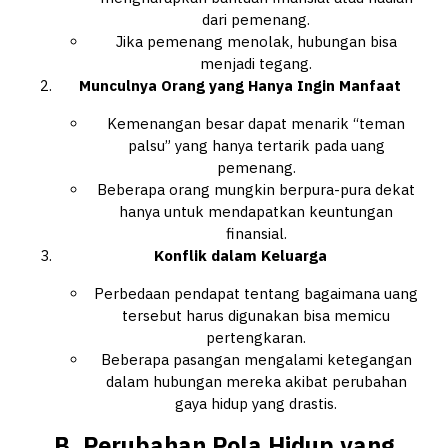
dari pemenang.
Jika pemenang menolak, hubungan bisa
menjadi tegang.
Munculnya Orang yang Hanya Ingin Manfaat
Kemenangan besar dapat menarik “teman
palsu” yang hanya tertarik pada uang
pemenang.
Beberapa orang mungkin berpura-pura dekat
hanya untuk mendapatkan keuntungan
finansial.
Konflik dalam Keluarga
Perbedaan pendapat tentang bagaimana uang
tersebut harus digunakan bisa memicu
pertengkaran.
Beberapa pasangan mengalami ketegangan
dalam hubungan mereka akibat perubahan
gaya hidup yang drastis.
B. Perubahan Pola Hidup yang