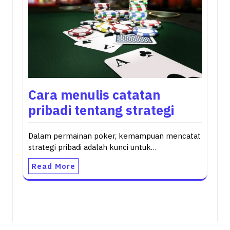
Cara menulis catatan
pribadi tentang strategi
Dalam permainan poker, kemampuan mencatat
strategi pribadi adalah kunci untuk…
Read More