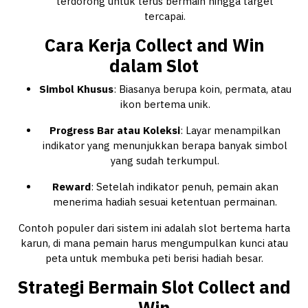
terdorong untuk terus bermain hingga target
tercapai.
Cara Kerja Collect and Win
dalam Slot
Simbol Khusus
: Biasanya berupa koin, permata, atau
ikon bertema unik.
Progress Bar atau Koleksi
: Layar menampilkan
indikator yang menunjukkan berapa banyak simbol
yang sudah terkumpul.
Reward
: Setelah indikator penuh, pemain akan
menerima hadiah sesuai ketentuan permainan.
Contoh populer dari sistem ini adalah slot bertema harta
karun, di mana pemain harus mengumpulkan kunci atau
peta untuk membuka peti berisi hadiah besar.
Strategi Bermain Slot Collect and
Win