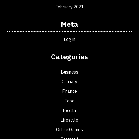
February 2021
Meta
Log in
Categories
Business
Culinary
Finance
Food
Health
Lifestyle
Online Games