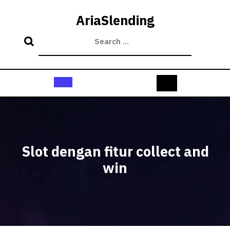
Skip
to
AriaSlending
content
Open
Button
Slot dengan fitur collect and
win