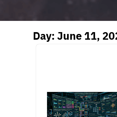
Day:
June 11, 20