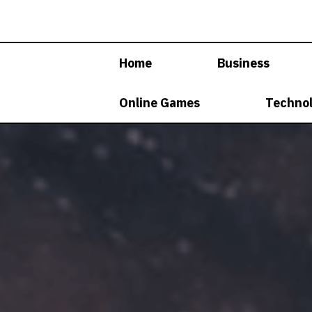
Skip
to
content
Home
Business
Online Games
Techno