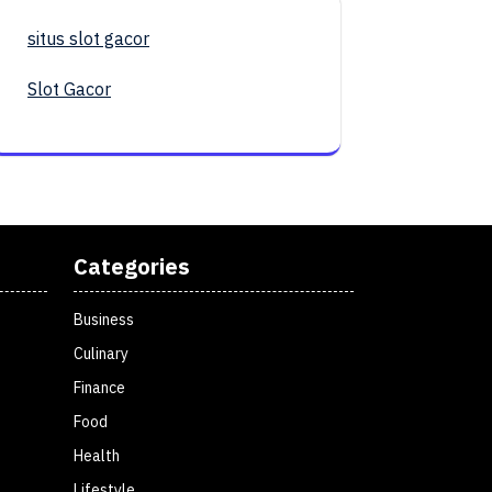
situs slot gacor
Slot Gacor
Categories
Business
Culinary
Finance
Food
Health
Lifestyle