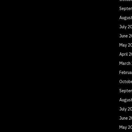
Septe
Augus
July 2
June 2
May 2
April 
March
Februa
Octob
Septe
Augus
July 2
June 2
May 2