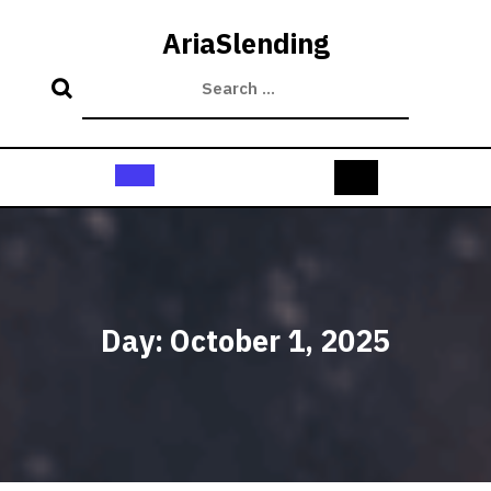
Skip
to
AriaSlending
content
Open
Button
Day:
October 1, 2025