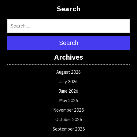
Search
Search
Archives
August 2026
July 2026
June 2026
May 2026
November 2025
October 2025
September 2025