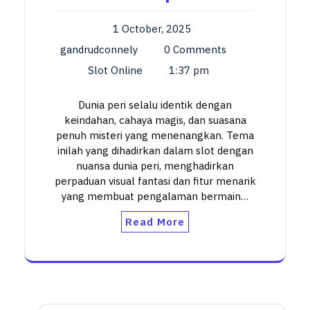
1 October, 2025
gandrudconnely
0 Comments
Slot Online
1:37 pm
Dunia peri selalu identik dengan
keindahan, cahaya magis, dan suasana
penuh misteri yang menenangkan. Tema
inilah yang dihadirkan dalam slot dengan
nuansa dunia peri, menghadirkan
perpaduan visual fantasi dan fitur menarik
yang membuat pengalaman bermain…
Read More