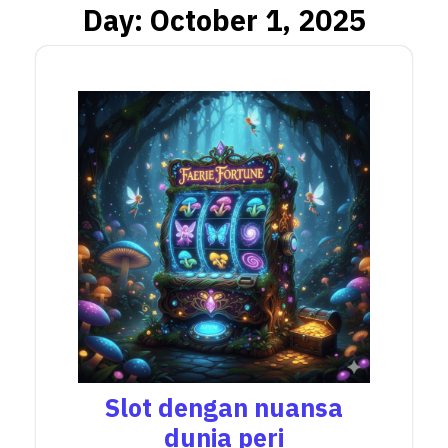
Day:
October 1, 2025
Slot dengan nuansa
dunia peri