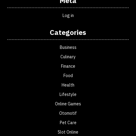
Meta
Log in
Categories
Business
Culinary
Finance
Food
Health
Lifestyle
Online Games
Otomotif
Pet Care
Slot Online