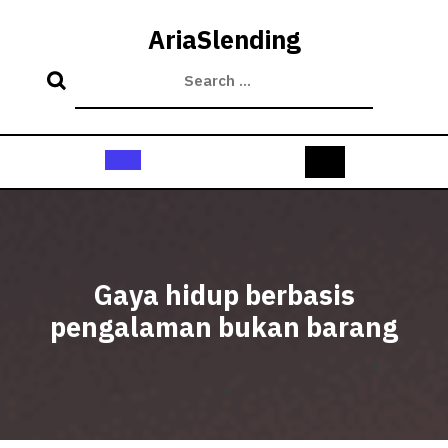
Skip
to
AriaSlending
content
Open
Button
Gaya hidup berbasis
pengalaman bukan barang