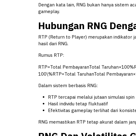
Dengan kata lain, RNG bukan hanya sistem acak
gameplay.
Hubungan RNG Deng
RTP (Return to Player) merupakan indikator j
hasil dari RNG.
Rumus RTP:
RTP=Total PembayaranTotal Taruhan×100%RTP
100\%
RTP
=
T
o
t
a
l
T
a
r
u
han
T
o
t
a
l
P
e
mba
y
a
r
an
×
Dalam sistem berbasis RNG:
RTP tercapai melalui jutaan simulasi spin
Hasil individu tetap fluktuatif
Efektivitas gameplay terlihat dari konsiste
RNG memastikan RTP tetap akurat dalam jan