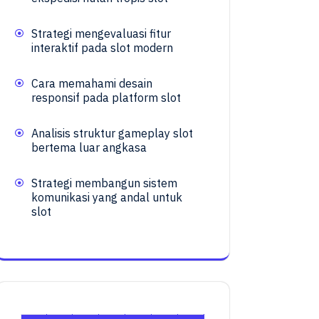
Strategi mengevaluasi fitur
interaktif pada slot modern
Cara memahami desain
responsif pada platform slot
Analisis struktur gameplay slot
bertema luar angkasa
Strategi membangun sistem
komunikasi yang andal untuk
slot