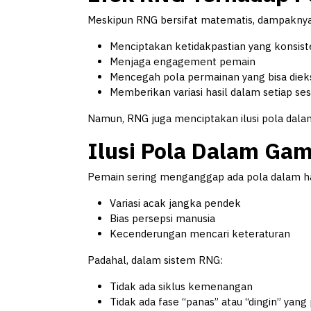
Meskipun RNG bersifat matematis, dampaknya
Menciptakan ketidakpastian yang konsis
Menjaga engagement pemain
Mencegah pola permainan yang bisa dieks
Memberikan variasi hasil dalam setiap ses
Namun, RNG juga menciptakan ilusi pola dala
Ilusi Pola Dalam Ga
Pemain sering menganggap ada pola dalam ha
Variasi acak jangka pendek
Bias persepsi manusia
Kecenderungan mencari keteraturan
Padahal, dalam sistem RNG:
Tidak ada siklus kemenangan
Tidak ada fase “panas” atau “dingin” yang 