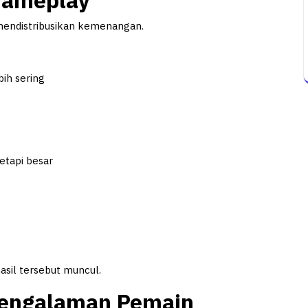
 Gameplay
endistribusikan kemenangan.
ih sering
tapi besar
asil tersebut muncul.
Pengalaman Pemain