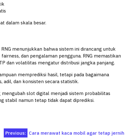
tik
tis
at dalam skala besar.
is RNG menunjukkan bahwa sistem ini dirancang untuk
 fairness, dan pengalaman pengguna. RNG memastikan
P dan volatilitas mengatur distribusi jangka panjang.
mampuan memprediksi hasil, tetapi pada bagaimana
dil, dan konsisten secara statistik.
 mengubah slot digital menjadi sistem probabilitas
stabil namun tetap tidak dapat diprediksi.
Previous:
Cara merawat kaca mobil agar tetap jernih