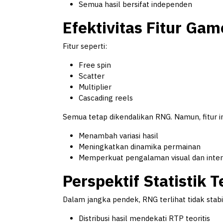
Semua hasil bersifat independen
Efektivitas Fitur Ga
Fitur seperti:
Free spin
Scatter
Multiplier
Cascading reels
Semua tetap dikendalikan RNG. Namun, fitur i
Menambah variasi hasil
Meningkatkan dinamika permainan
Memperkuat pengalaman visual dan inter
Perspektif Statistik
Dalam jangka pendek, RNG terlihat tidak stab
Distribusi hasil mendekati RTP teoritis