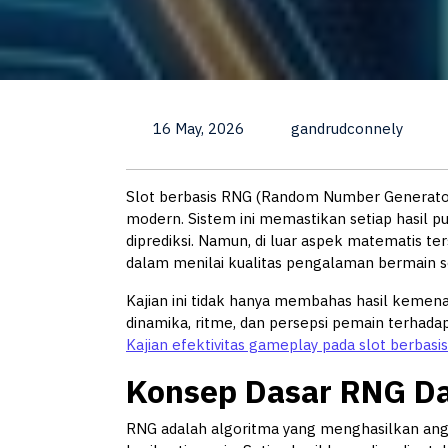
16 May, 2026
gandrudconnely
Slot berbasis RNG (Random Number Generator)
modern. Sistem ini memastikan setiap hasil pu
diprediksi. Namun, di luar aspek matematis te
dalam menilai kualitas pengalaman bermain s
Kajian ini tidak hanya membahas hasil keme
dinamika, ritme, dan persepsi pemain terhada
Kajian efektivitas gameplay pada slot berbasi
Konsep Dasar RNG D
RNG adalah algoritma yang menghasilkan an